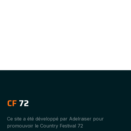
CF
72
Ce site a été développé par Adelraiser pour
promouvoir le Country Festival 72